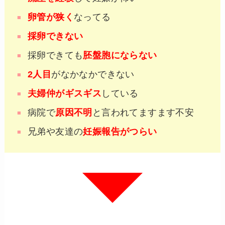
卵管が狭く
なってる
採卵できない
採卵できても
胚盤胞にならない
2人目
がなかなかできない
夫婦仲がギスギス
している
病院で
原因不明
と言われてますます不安
兄弟や友達の
妊娠報告がつらい