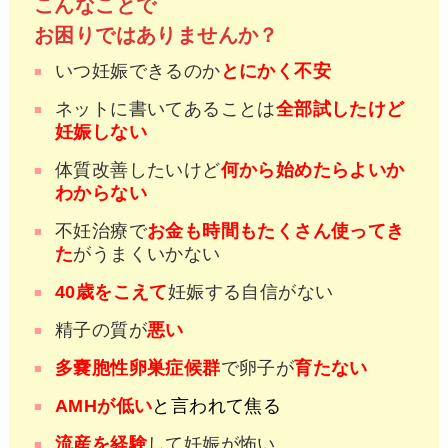
こんなことで
お困りではありませんか？
いつ妊娠できるのか
とにかく不安
ネットに書いてあることは
全部試したけど
妊娠しない
体質改善したいけど
何から始めたらよいか
わからない
不妊治療で
お金も時間もたくさん使ってき
た
がうまくいかない
40歳をこえて
妊娠する自信がない
精子の質が
悪い
多嚢胞性卵巣症候群
で卵子が
育たない
AMHが低い
と言われて焦る
流産を経験
して妊娠が怖い