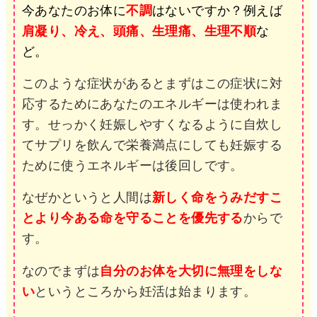
今あなたのお体に
不調
はないですか？例えば
肩凝り、冷え、頭痛、生理痛、生理不順
な
ど。
このような症状があるとまずはこの症状に対
応するためにあなたのエネルギーは使われま
す。せっかく妊娠しやすくなるように自炊し
てサプリを飲んで栄養満点にしても妊娠する
ために使うエネルギーは後回しです。
なぜかというと人間は
新しく命をうみだすこ
とより今ある命を守ることを優先する
からで
す。
なのでまずは
自分のお体を大切に無理をしな
い
というところから妊活は始まります。