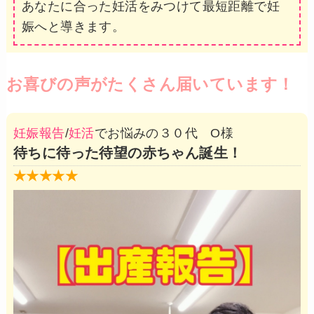
あなたに合った妊活をみつけて最短距離で妊
娠へと導きます。
お喜びの声がたくさん届いています！
妊娠報告
/
妊活
でお悩みの３０代 O様
待ちに待った待望の赤ちゃん誕生！
★★★★★