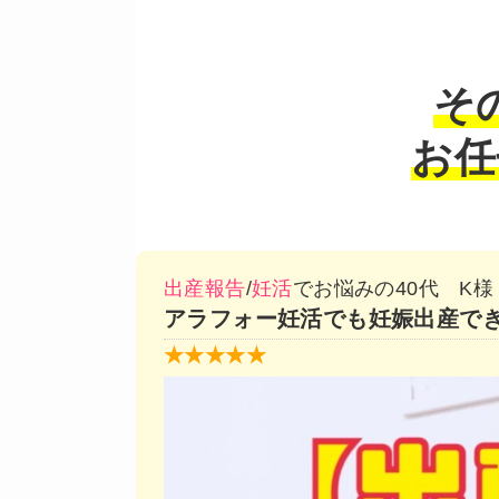
そ
お任
出産報告
/
妊活
でお悩みの40代 K様
アラフォー妊活でも妊娠出産で
★★★★★