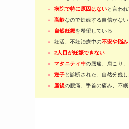
病院で特に原因はない
と言われ
高齢
なので妊娠する自信がない
自然妊娠
を希望している
妊活、不妊治療中の
不安や悩み
2人目が妊娠できない
マタニティ中
の腰痛、肩こり、
逆子
と診断された。自然分娩し
産後
の腰痛、手首の痛み、不眠