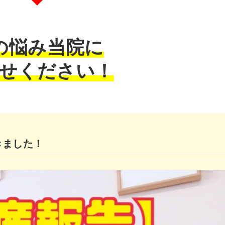
の悩み当院に
せください！
きました！