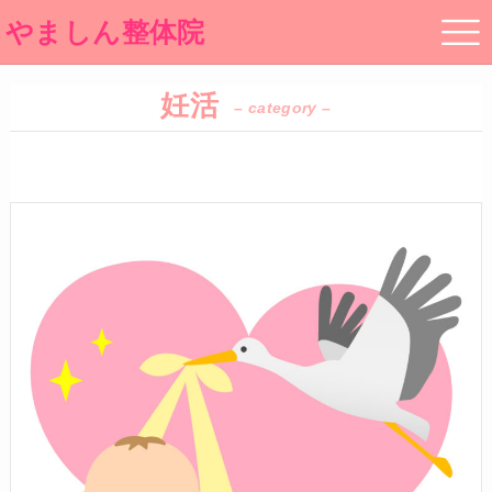
やましん整体院
妊活
– category –