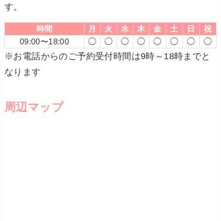
す。
時間
月
火
水
木
金
土
日
祝
09:00〜18:00
◯
◯
◯
◯
◯
◯
◯
◯
※お電話からのご予約受付時間は9時～18時までと
なります
周辺マップ